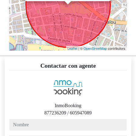
Leaflet
| ©
OpenStreetMap
contributors
Contactar con agente
InmoBooking
877236209
/
605947089
nombre