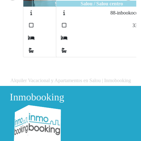
Salou / Salou centro
88-inbookocolon
2
33
m
2
1
Alquiler Vacacional y Apartamentos en Salou | Inmobooking
Inmobooking