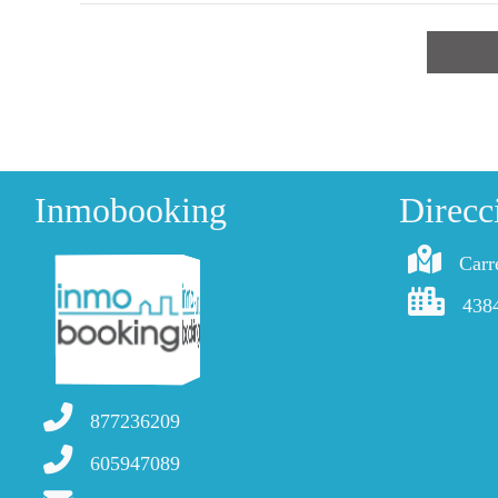
Inmobooking
Direcc
Carr
438
877236209
605947089