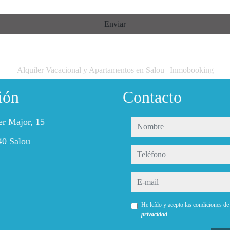
Enviar
Alquiler Vacacional y Apartamentos en Salou | Inmobooking
ión
Contacto
er Major, 15
nombre
40 Salou
teléfono
e-mail
He leído y acepto las condiciones d
privacidad