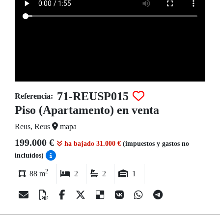
71-REUSP015
Referencia:
Piso (Apartamento) en venta
Reus, Reus
mapa
199.000 €
ha bajado 31.000 €
(impuestos y gastos no
incluídos)
2
88 m
2
2
1