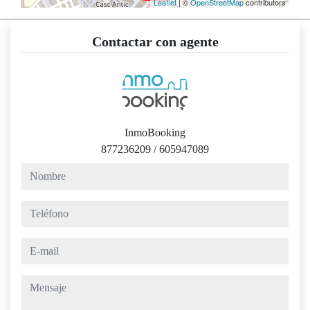
Leaflet
| ©
OpenStreetMap
contributors
Contactar con agente
InmoBooking
877236209
/
605947089
nombre
teléfono
e-mail
mensaje