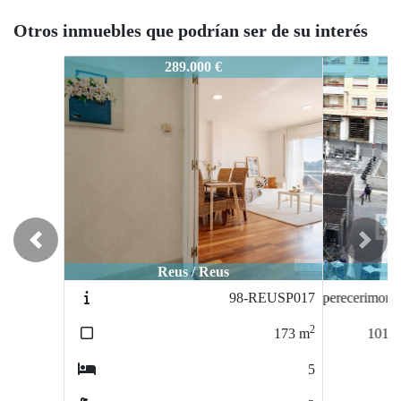
Otros inmuebles que podrían ser de su interés
71-REUSP015
165.000 €
Previous
Next
Reus / Reus
perecerimonios
2
101
m
3