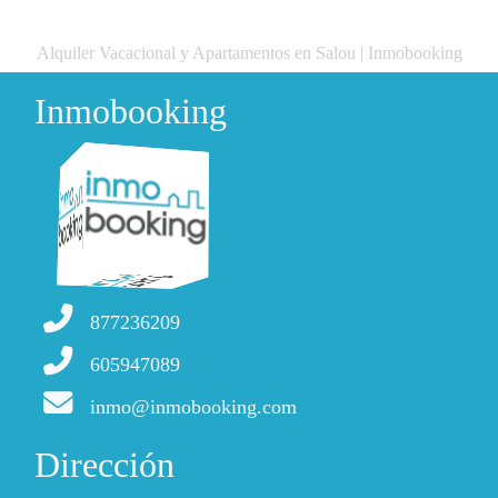
Alquiler Vacacional y Apartamentos en Salou | Inmobooking
Inmobooking
877236209
605947089
inmo@inmobooking.com
Dirección