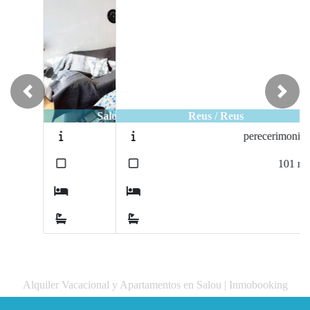
Previous
Next
Reus / Reus
perecerimonios
2
101
m
3
1
Alquiler Vacacional y Apartamentos en Salou | Inmobooking