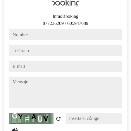
InmoBooking
877236209
/
605947089
nombre
teléfono
e-mail
mensaje
Captcha