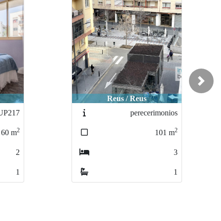
Next
Salou / Salou
monios
73-DP37
2
2
101
m
61
m
3
2
1
1