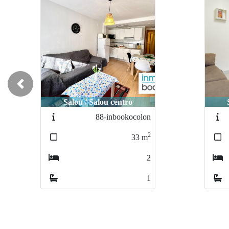
Previous
Salou / Salou centro
84-SALOUP218
2
33
m
1
1