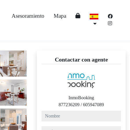
Asesoramiento
Mapa
Contactar con agente
InmoBooking
877236209
/
605947089
nombre
teléfono