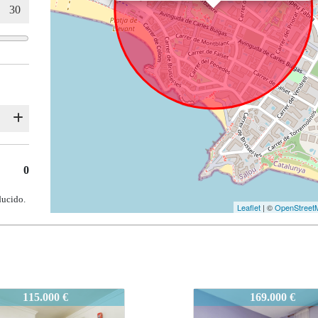
0
ducido.
Leaflet
| ©
OpenStreet
UP209
SALOUP209
169.000 €
165.000 €