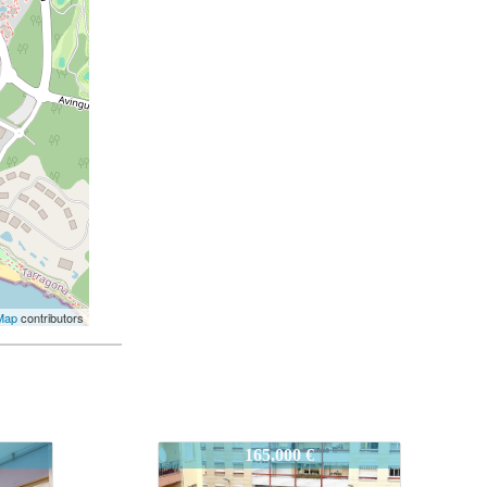
Map
contributors
SALOUP209
182.000 €