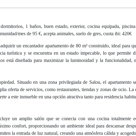
ormitorios, 1 baños, buen estado, exterior, cocina equipada, piscina
comunidad/mes de 95 €, acepta animales, suelo de gres, cuota ibi: 420€
 adquirir un encantador apartamento de 80 m² construido, ideal para q
cia turística y se encuentra en un estado impecable, lo que permite di
ios está diseñada para maximizar la luminosidad y la funcionalidad, 
opiedad. Situado en una zona privilegiada de Salou, el apartamento s
ia oferta de servicios, como restaurantes, tiendas y zonas de ocio. La c
ierte a este inmueble en una opción atractiva tanto para residencia habi
incluye un amplio salón que se conecta con una cocina totalmente e
máximo confort, proporcionando un ambiente ideal para descansar desp
miten la entrada de luz natural, creando una atmósfera cálida y acogedo