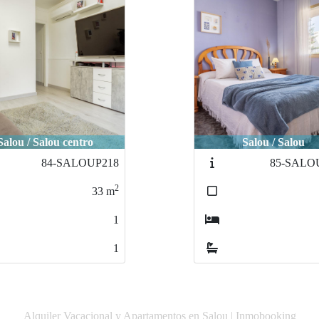
Salou / Salou
Reus / Reus
85-SALOUP217
pereceri
2
60
m
2
1
Alquiler Vacacional y Apartamentos en Salou | Inmobooking