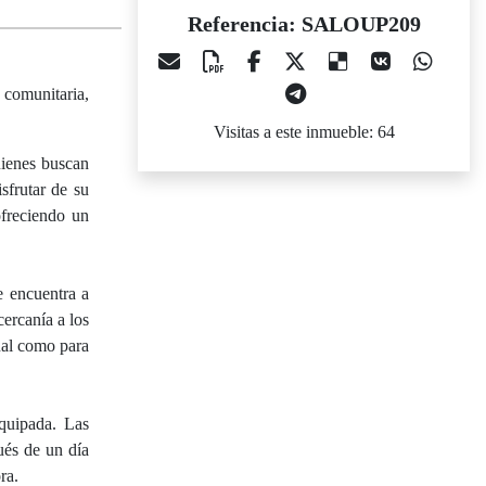
Referencia: SALOUP209
 comunitaria,
Visitas a este inmueble: 64
uienes buscan
sfrutar de su
ofreciendo un
e encuentra a
ercanía a los
tual como para
quipada. Las
ués de un día
ra.