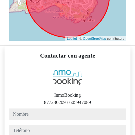
Leaflet
| ©
OpenStreetMap
contributors
Contactar con agente
InmoBooking
877236209
/
605947089
nombre
teléfono