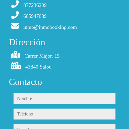
877236209
605947089
inmo@inmobooking.com
Dirección
Carrer Major, 15
43840 Salou
Contacto
nombre
teléfono
e-mail