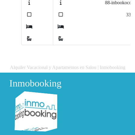
88-inbookocolon
2
33
m
2
1
Alquiler Vacacional y Apartamentos en Salou | Inmobooking
Inmobooking