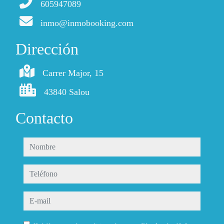
605947089
inmo@inmobooking.com
Dirección
Carrer Major, 15
43840 Salou
Contacto
nombre
teléfono
e-mail