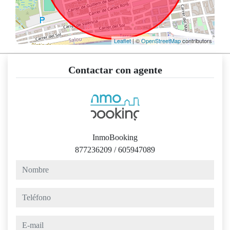
Leaflet
| ©
OpenStreetMap
contributors
Contactar con agente
InmoBooking
877236209
/
605947089
nombre
teléfono
e-mail