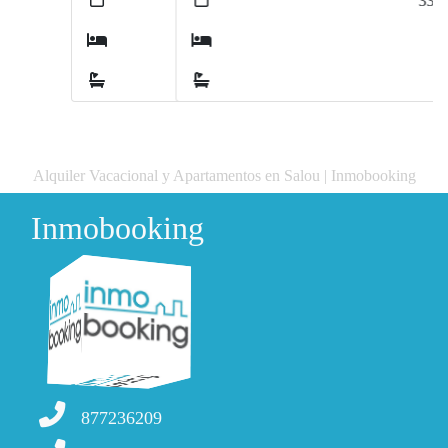
33
m
2
1
Alquiler Vacacional y Apartamentos en Salou | Inmobooking
Inmobooking
877236209